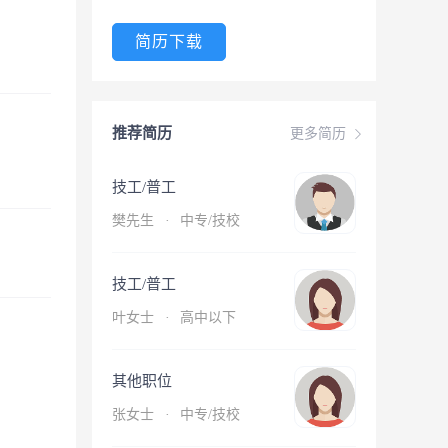
简历下载
推荐简历
更多简历
技工/普工
樊先生
·
中专/技校
技工/普工
叶女士
·
高中以下
其他职位
张女士
·
中专/技校